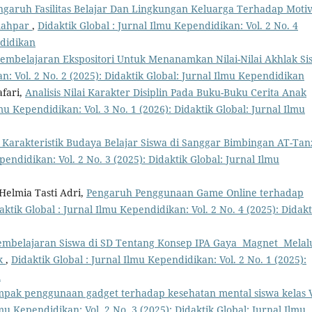
ngaruh Fasilitas Belajar Dan Lingkungan Keluarga Terhadap Motiv
imahpar
,
Didaktik Global : Jurnal Ilmu Kependidikan: Vol. 2 No. 4
ndidikan
Pembelajaran Ekspositori Untuk Menanamkan Nilai-Nilai Akhlak Si
n: Vol. 2 No. 2 (2025): Didaktik Global: Jurnal Ilmu Kependidikan
afari,
Analisis Nilai Karakter Disiplin Pada Buku-Buku Cerita Anak
lmu Kependidikan: Vol. 3 No. 1 (2026): Didaktik Global: Jurnal Ilmu
s Karakteristik Budaya Belajar Siswa di Sanggar Bimbingan AT-Tanz
pendidikan: Vol. 2 No. 3 (2025): Didaktik Global: Jurnal Ilmu
Helmia Tasti Adri,
Pengaruh Penggunaan Game Online terhadap
aktik Global : Jurnal Ilmu Kependidikan: Vol. 2 No. 4 (2025): Didakt
embelajaran Siswa di SD Tentang Konsep IPA Gaya Magnet Melal
ok
,
Didaktik Global : Jurnal Ilmu Kependidikan: Vol. 2 No. 1 (2025):
n
ampak penggunaan gadget terhadap kesehatan mental siswa kelas 
lmu Kependidikan: Vol. 2 No. 3 (2025): Didaktik Global: Jurnal Ilmu