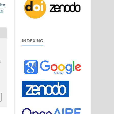
ive
.0
INDEXING
k
n