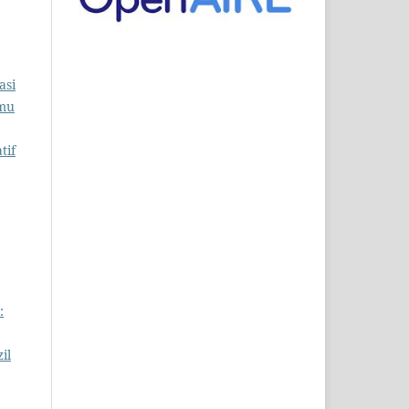
asi
lmu
tif
:
il