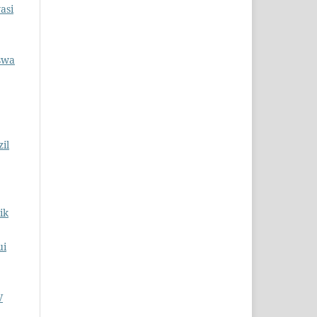
asi
swa
il
ik
ui
V