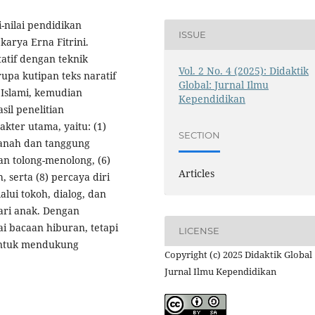
i-nilai pendidikan
ISSUE
karya Erna Fitrini.
atif dengan teknik
Vol. 2 No. 4 (2025): Didaktik
erupa kutipan teks naratif
Global: Jurnal Ilmu
 Islami, kemudian
Kependidikan
asil penelitian
kter utama, yaitu: (1)
SECTION
manah dan tanggung
dan tolong-menolong, (6)
Articles
, serta (8) percaya diri
alui tokoh, dialog, dan
ari anak. Dengan
ai bacaan hiburan, tetapi
LICENSE
f untuk mendukung
Copyright (c) 2025 Didaktik Global 
Jurnal Ilmu Kependidikan