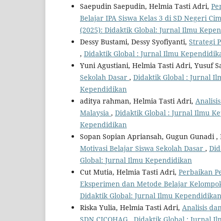
Saepudin Saepudin, Helmia Tasti Adri,
Pe
Belajar IPA Siswa Kelas 3 di SD Negeri C
(2025): Didaktik Global: Jurnal Ilmu Kepe
Dessy Bustami, Dessy Syofiyanti,
Strategi 
,
Didaktik Global : Jurnal Ilmu Kependidika
Yuni Agustiani, Helmia Tasti Adri, Yusuf S
Sekolah Dasar
,
Didaktik Global : Jurnal I
Kependidikan
aditya rahman, Helmia Tasti Adri,
Analisi
Malaysia
,
Didaktik Global : Jurnal Ilmu Ke
Kependidikan
Sopan Sopian Apriansah, Gugun Gunadi , 
Motivasi Belajar Siswa Sekolah Dasar
,
Did
Global: Jurnal Ilmu Kependidikan
Cut Mutia, Helmia Tasti Adri,
Perbaikan P
Eksperimen dan Metode Belajar Kelomp
Didaktik Global: Jurnal Ilmu Kependidika
Riska Yulia, Helmia Tasti Adri,
Analisis d
SDN CICOHAG
,
Didaktik Global : Jurnal I