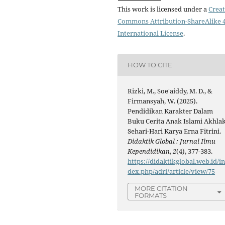
This work is licensed under a
Creat
Commons Attribution-ShareAlike 4
International License
.
HOW TO CITE
Rizki, M., Soe'aiddy, M. D., &
Firmansyah, W. (2025).
Pendidikan Karakter Dalam
Buku Cerita Anak Islami Akhla
Sehari-Hari Karya Erna Fitrini.
Didaktik Global : Jurnal Ilmu
Kependidikan
,
2
(4), 377-383.
https://didaktikglobal.web.id/i
dex.php/adri/article/view/75
MORE CITATION
FORMATS