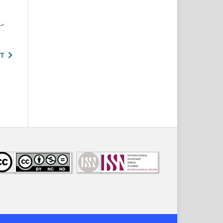
a
,
T