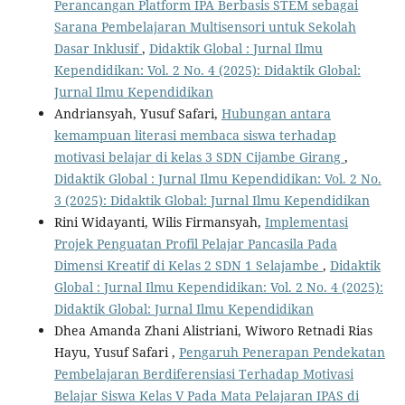
Perancangan Platform IPA Berbasis STEM sebagai
Sarana Pembelajaran Multisensori untuk Sekolah
Dasar Inklusif
,
Didaktik Global : Jurnal Ilmu
Kependidikan: Vol. 2 No. 4 (2025): Didaktik Global:
Jurnal Ilmu Kependidikan
Andriansyah, Yusuf Safari,
Hubungan antara
kemampuan literasi membaca siswa terhadap
motivasi belajar di kelas 3 SDN Cijambe Girang
,
Didaktik Global : Jurnal Ilmu Kependidikan: Vol. 2 No.
3 (2025): Didaktik Global: Jurnal Ilmu Kependidikan
Rini Widayanti, Wilis Firmansyah,
Implementasi
Projek Penguatan Profil Pelajar Pancasila Pada
Dimensi Kreatif di Kelas 2 SDN 1 Selajambe
,
Didaktik
Global : Jurnal Ilmu Kependidikan: Vol. 2 No. 4 (2025):
Didaktik Global: Jurnal Ilmu Kependidikan
Dhea Amanda Zhani Alistriani, Wiworo Retnadi Rias
Hayu, Yusuf Safari ,
Pengaruh Penerapan Pendekatan
Pembelajaran Berdiferensiasi Terhadap Motivasi
Belajar Siswa Kelas V Pada Mata Pelajaran IPAS di