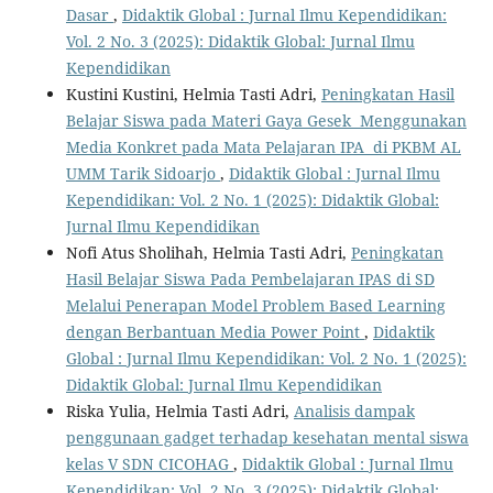
Dasar
,
Didaktik Global : Jurnal Ilmu Kependidikan:
Vol. 2 No. 3 (2025): Didaktik Global: Jurnal Ilmu
Kependidikan
Kustini Kustini, Helmia Tasti Adri,
Peningkatan Hasil
Belajar Siswa pada Materi Gaya Gesek Menggunakan
Media Konkret pada Mata Pelajaran IPA di PKBM AL
UMM Tarik Sidoarjo
,
Didaktik Global : Jurnal Ilmu
Kependidikan: Vol. 2 No. 1 (2025): Didaktik Global:
Jurnal Ilmu Kependidikan
Nofi Atus Sholihah, Helmia Tasti Adri,
Peningkatan
Hasil Belajar Siswa Pada Pembelajaran IPAS di SD
Melalui Penerapan Model Problem Based Learning
dengan Berbantuan Media Power Point
,
Didaktik
Global : Jurnal Ilmu Kependidikan: Vol. 2 No. 1 (2025):
Didaktik Global: Jurnal Ilmu Kependidikan
Riska Yulia, Helmia Tasti Adri,
Analisis dampak
penggunaan gadget terhadap kesehatan mental siswa
kelas V SDN CICOHAG
,
Didaktik Global : Jurnal Ilmu
Kependidikan: Vol. 2 No. 3 (2025): Didaktik Global: