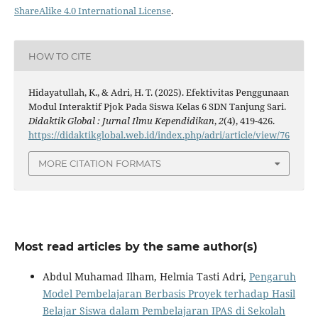
ShareAlike 4.0 International License
.
HOW TO CITE
Hidayatullah, K., & Adri, H. T. (2025). Efektivitas Penggunaan
Modul Interaktif Pjok Pada Siswa Kelas 6 SDN Tanjung Sari.
Didaktik Global : Jurnal Ilmu Kependidikan
,
2
(4), 419-426.
https://didaktikglobal.web.id/index.php/adri/article/view/76
MORE CITATION FORMATS
Most read articles by the same author(s)
Abdul Muhamad Ilham, Helmia Tasti Adri,
Pengaruh
Model Pembelajaran Berbasis Proyek terhadap Hasil
Belajar Siswa dalam Pembelajaran IPAS di Sekolah