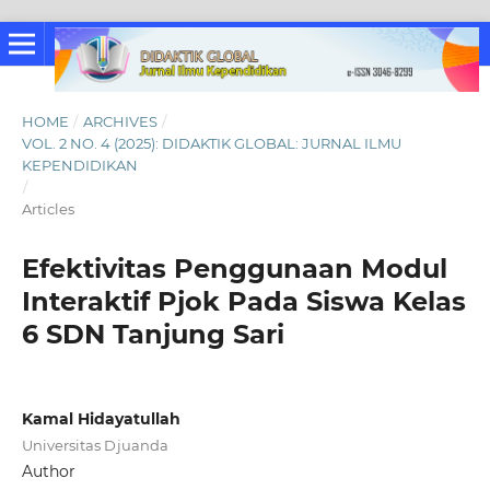
HOME
/
ARCHIVES
/
VOL. 2 NO. 4 (2025): DIDAKTIK GLOBAL: JURNAL ILMU
KEPENDIDIKAN
/
Articles
Efektivitas Penggunaan Modul
Interaktif Pjok Pada Siswa Kelas
6 SDN Tanjung Sari
Kamal Hidayatullah
Universitas Djuanda
Author